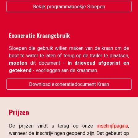
Bekijk programmaboekje Sloepen
Exoneratie Kraangebruik
Sloepen die gebruik willen maken van de kraan om de
boot te water te laten of terug op de trailer te plaatsen,
moeten
dit
document -
in drievoud afgeprint en
getekend
- voorleggen aan de kraanman.
Download exoneratiedocument Kraan
Prijzen
De prijzen vindt u terug op onze
inschrijfpagina
,
wanneer
de inschrijvingen geopend zijn
. Dat gebeurt op