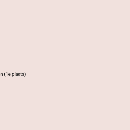
en
(
1
e plaats)