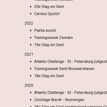
20
e Slag om Gent
Carolus Quizto!
2022
Paëlla avond
Trainingsweek
Zweden
1
9
e Slag om Gent
2021
Atlantic Challenge - St - Petersburg (uitge
Trainingsweek Gent/Brouwershaven
18e Slag om Gent
2020
Atlantic Challenge - St - Petersburg (uitge
Zeilstage Brevik - Noorwegen
18e Slag om Gent (geannuleerd vanwege C