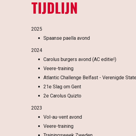
TIJDLIJN
2025
Spaanse paella avond
2024
Carolus burgers avond (AC editie!)
Veere-training
Atlantic Challenge
Belfast
-
Verenigde Stat
2
1
e Slag om Gent
2e Carolus Quizto
202
3
Vol-au-vent
avond
Veere-training
Trainingsweek Zweden