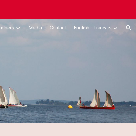
ion
artners
Media
Contact
English - Français