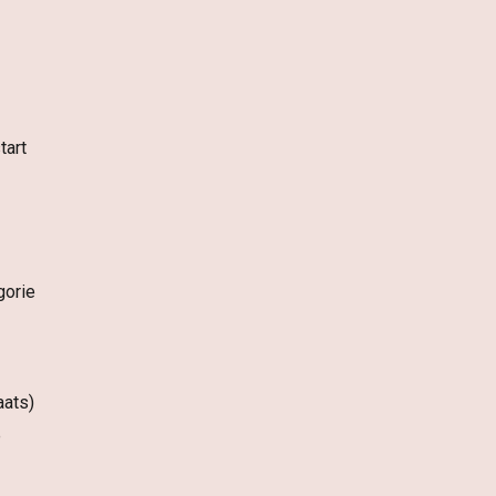
tart
gorie
aats)
e