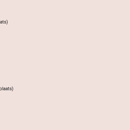
ats)
plaats)