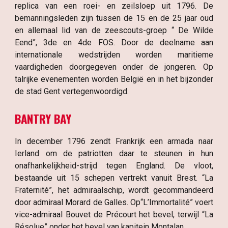
replica van een roei- en zeilsloep uit 1796. De
bemanningsleden zijn tussen de 15 en de 25 jaar oud
en allemaal lid van de zeescouts-groep “ De Wilde
Eend”, 3de en 4de FOS. Door de deelname aan
internationale wedstrijden worden maritieme
vaardigheden doorgegeven onder de jongeren. Op
talrijke evenementen worden België en in het bijzonder
de stad Gent vertegenwoordigd.
BANTRY BAY
In december 1796 zendt Frankrijk een armada naar
Ierland om de patriotten daar te steunen in hun
onafhankelijkheid-strijd tegen England. De vloot,
bestaande uit 15 schepen vertrekt vanuit Brest. “La
Fraternité”, het admiraalschip, wordt gecommandeerd
door admiraal Morard de Galles. Op“L’Immortalité” voert
vice-admiraal Bouvet de Précourt het bevel, terwijl “La
Résolue” onder het bevel van kapitein Montalan.