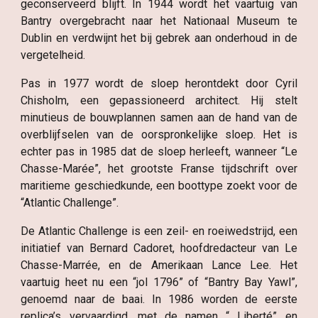
geconserveerd blijft. In 1944 wordt het vaartuig van
Bantry overgebracht naar het Nationaal Museum te
Dublin en verdwijnt het bij gebrek aan onderhoud in de
vergetelheid.
Pas in 1977 wordt de sloep herontdekt door Cyril
Chisholm, een gepassioneerd architect. Hij stelt
minutieus de bouwplannen samen aan de hand van de
overblijfselen van de oorspronkelijke sloep. Het is
echter pas in 1985 dat de sloep herleeft, wanneer “Le
Chasse-Marée”, het grootste Franse tijdschrift over
maritieme geschiedkunde, een boottype zoekt voor de
“Atlantic Challenge”.
De Atlantic Challenge is een zeil- en roeiwedstrijd, een
initiatief van Bernard Cadoret, hoofdredacteur van Le
Chasse-Marrée, en de Amerikaan Lance Lee. Het
vaartuig heet nu een “jol 1796” of “Bantry Bay Yawl”,
genoemd naar de baai. In 1986 worden de eerste
replica’s vervaardigd, met de namen “ Liberté” en