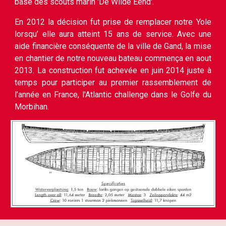
base des scouts marin 'De Wilde Eend'.
En 2012 la décision fut prise de remplacer notre Yole
lorsqu’ elle aura atteint 15 ans de service. Avec une
aide financière conséquente de la ville de Gand, la mise
en chantier de notre nouveau bateau commença en aout
2013. La construction fut achevée en juin 2014 juste à
temps pour participer au premier rassemblement de
l’année en France, l'Atlantic challenge dans le Golfe du
Morbihan.