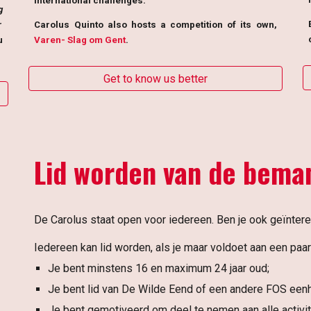
international challenges.
g
r
Carolus Quinto also hosts a competition of its own,
u
Varen- Slag om Gent
.
Get to know us better
Lid worden van de bema
De Carolus staat open voor iedereen. Ben je ook geïnte
Iedereen kan lid worden, als je maar voldoet aan een paa
Je bent minstens 16 en maximum 2
4
jaar oud;
Je bent lid van De Wilde Eend of een andere FOS eenh
Je bent gemotiveerd om deel te nemen aan alle activit