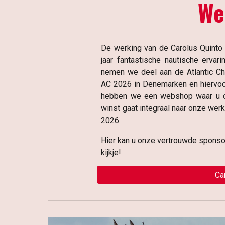
We
De werking van de Carolus Quinto 
jaar fantastische nautische erva
nemen we deel aan de Atlantic Ch
AC 202
6 in Denemarken
en hiervo
hebben we een webshop waar u o
winst gaat integraal naar onze wer
202
6
.
Hier kan u onze vertrouwde spons
kijkje!
Ca