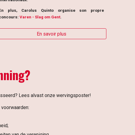
En plus, Carolus Quinto organise son propre
concours:
Varen - Slag om Gent
.
En savoir plus
nning?
resseerd? Lees alvast onze wervingsposter!
r voorwaarden:
eid;
eiten van de vereniging
.