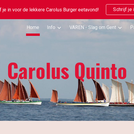
Schrijf je 
jf je in voor de lekkere Carolus Burger eetavond!
ip to main content
Skip to navigat
Home
Info
VAREN - Slag om Gent
P
Carolus Quinto